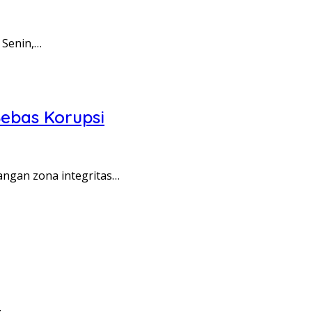
 Senin,…
ebas Korupsi
angan zona integritas…
…