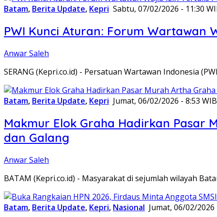
Batam
,
Berita Update
,
Kepri
Sabtu, 07/02/2026 - 11:30 W
PWI Kunci Aturan: Forum Wartawan Waj
Anwar Saleh
SERANG (Kepri.co.id) - Persatuan Wartawan Indonesia (P
Batam
,
Berita Update
,
Kepri
Jumat, 06/02/2026 - 8:53 WIB
Makmur Elok Graha Hadirkan Pasar 
dan Galang
Anwar Saleh
BATAM (Kepri.co.id) - Masyarakat di sejumlah wilayah B
Batam
,
Berita Update
,
Kepri
,
Nasional
Jumat, 06/02/2026 