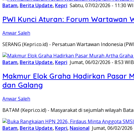
Batam
,
Berita Update
,
Kepri
Sabtu, 07/02/2026 - 11:30 W
PWI Kunci Aturan: Forum Wartawan Waj
Anwar Saleh
SERANG (Kepri.co.id) - Persatuan Wartawan Indonesia (P
Batam
,
Berita Update
,
Kepri
Jumat, 06/02/2026 - 8:53 WIB
Makmur Elok Graha Hadirkan Pasar 
dan Galang
Anwar Saleh
BATAM (Kepri.co.id) - Masyarakat di sejumlah wilayah B
Batam
,
Berita Update
,
Kepri
,
Nasional
Jumat, 06/02/2026 