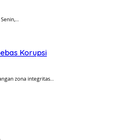
 Senin,…
ebas Korupsi
angan zona integritas…
…