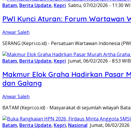
Batam
,
Berita Update
,
Kepri
Sabtu, 07/02/2026 - 11:30 W
PWI Kunci Aturan: Forum Wartawan Waj
Anwar Saleh
SERANG (Kepri.co.id) - Persatuan Wartawan Indonesia (P
Batam
,
Berita Update
,
Kepri
Jumat, 06/02/2026 - 8:53 WIB
Makmur Elok Graha Hadirkan Pasar 
dan Galang
Anwar Saleh
BATAM (Kepri.co.id) - Masyarakat di sejumlah wilayah B
Batam
,
Berita Update
,
Kepri
,
Nasional
Jumat, 06/02/2026 