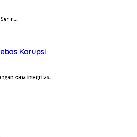
 Senin,…
ebas Korupsi
angan zona integritas…
…