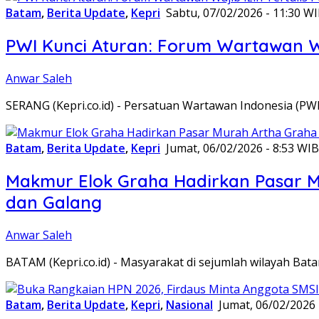
Batam
,
Berita Update
,
Kepri
Sabtu, 07/02/2026 - 11:30 W
PWI Kunci Aturan: Forum Wartawan Waj
Anwar Saleh
SERANG (Kepri.co.id) - Persatuan Wartawan Indonesia (P
Batam
,
Berita Update
,
Kepri
Jumat, 06/02/2026 - 8:53 WIB
Makmur Elok Graha Hadirkan Pasar 
dan Galang
Anwar Saleh
BATAM (Kepri.co.id) - Masyarakat di sejumlah wilayah B
Batam
,
Berita Update
,
Kepri
,
Nasional
Jumat, 06/02/2026 