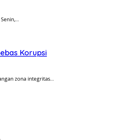
 Senin,…
ebas Korupsi
angan zona integritas…
…