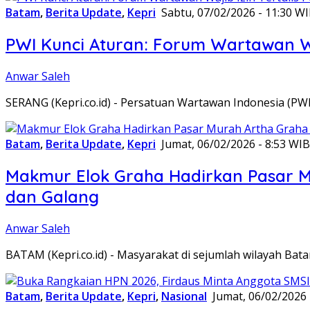
Batam
,
Berita Update
,
Kepri
Sabtu, 07/02/2026 - 11:30 W
PWI Kunci Aturan: Forum Wartawan Waj
Anwar Saleh
SERANG (Kepri.co.id) - Persatuan Wartawan Indonesia (P
Batam
,
Berita Update
,
Kepri
Jumat, 06/02/2026 - 8:53 WIB
Makmur Elok Graha Hadirkan Pasar 
dan Galang
Anwar Saleh
BATAM (Kepri.co.id) - Masyarakat di sejumlah wilayah B
Batam
,
Berita Update
,
Kepri
,
Nasional
Jumat, 06/02/2026 