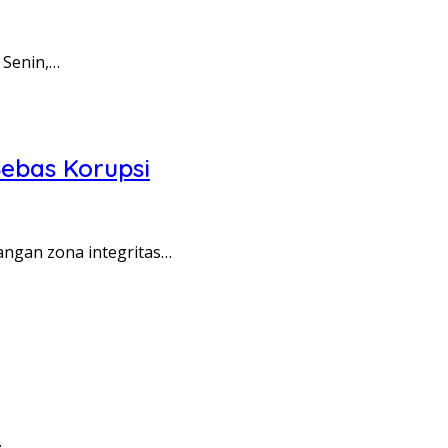
 Senin,…
ebas Korupsi
angan zona integritas…
…