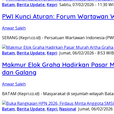
Batam
,
Berita Update
,
Kepri
Sabtu, 07/02/2026 - 11:30 W
PWI Kunci Aturan: Forum Wartawan Waj
Anwar Saleh
SERANG (Kepri.co.id) - Persatuan Wartawan Indonesia (P
Batam
,
Berita Update
,
Kepri
Jumat, 06/02/2026 - 8:53 WIB
Makmur Elok Graha Hadirkan Pasar 
dan Galang
Anwar Saleh
BATAM (Kepri.co.id) - Masyarakat di sejumlah wilayah B
Batam
,
Berita Update
,
Kepri
,
Nasional
Jumat, 06/02/2026 