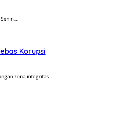
 Senin,…
ebas Korupsi
angan zona integritas…
…