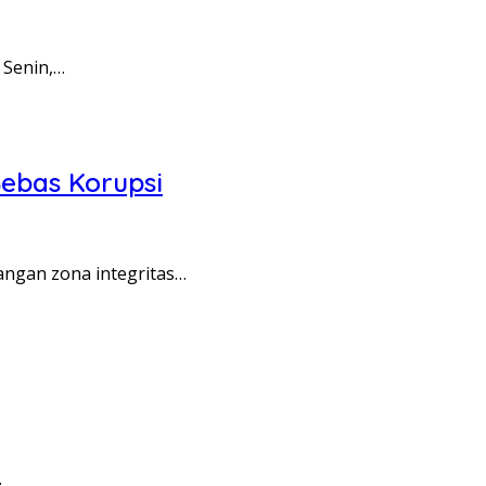
 Senin,…
ebas Korupsi
angan zona integritas…
…