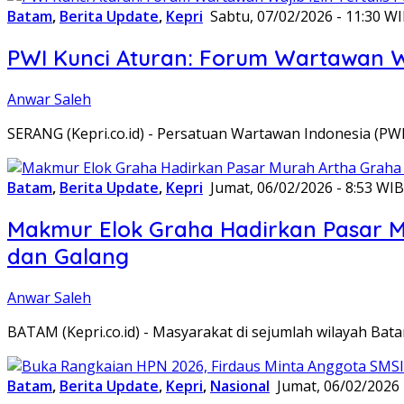
Batam
,
Berita Update
,
Kepri
Sabtu, 07/02/2026 - 11:30 W
PWI Kunci Aturan: Forum Wartawan Waj
Anwar Saleh
SERANG (Kepri.co.id) - Persatuan Wartawan Indonesia (P
Batam
,
Berita Update
,
Kepri
Jumat, 06/02/2026 - 8:53 WIB
Makmur Elok Graha Hadirkan Pasar 
dan Galang
Anwar Saleh
BATAM (Kepri.co.id) - Masyarakat di sejumlah wilayah B
Batam
,
Berita Update
,
Kepri
,
Nasional
Jumat, 06/02/2026 