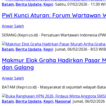
Batam
,
Berita Update
,
Kepri
Sabtu, 07/02/2026 - 11:30 W
PWI Kunci Aturan: Forum Wartawan Waj
Anwar Saleh
SERANG (Kepri.co.id) - Persatuan Wartawan Indonesia (P
Batam
,
Berita Update
,
Kepri
Jumat, 06/02/2026 - 8:53 WIB
Makmur Elok Graha Hadirkan Pasar 
dan Galang
Anwar Saleh
BATAM (Kepri.co.id) - Masyarakat di sejumlah wilayah B
Batam
,
Berita Update
,
Kepri
,
Nasional
Jumat, 06/02/2026 