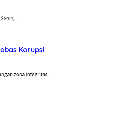
 Senin,…
ebas Korupsi
angan zona integritas…
…