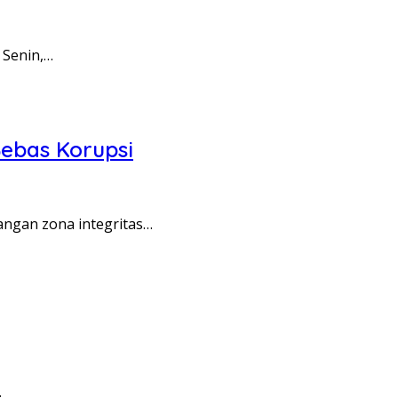
 Senin,…
ebas Korupsi
angan zona integritas…
…