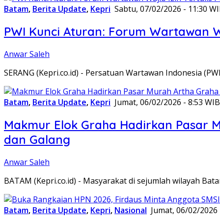
Batam
,
Berita Update
,
Kepri
Sabtu, 07/02/2026 - 11:30 W
PWI Kunci Aturan: Forum Wartawan Waj
Anwar Saleh
SERANG (Kepri.co.id) - Persatuan Wartawan Indonesia (P
Batam
,
Berita Update
,
Kepri
Jumat, 06/02/2026 - 8:53 WIB
Makmur Elok Graha Hadirkan Pasar 
dan Galang
Anwar Saleh
BATAM (Kepri.co.id) - Masyarakat di sejumlah wilayah B
Batam
,
Berita Update
,
Kepri
,
Nasional
Jumat, 06/02/2026 