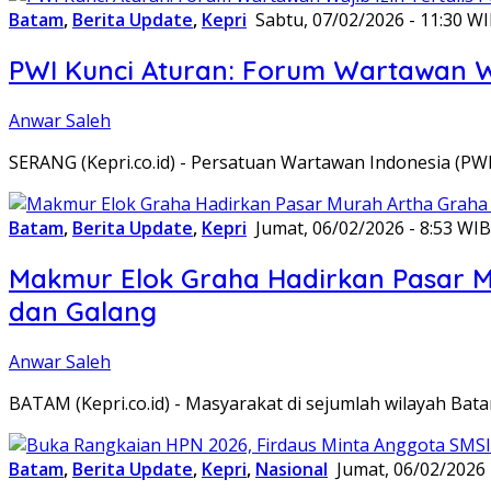
Batam
,
Berita Update
,
Kepri
Sabtu, 07/02/2026 - 11:30 W
PWI Kunci Aturan: Forum Wartawan Waj
Anwar Saleh
SERANG (Kepri.co.id) - Persatuan Wartawan Indonesia (P
Batam
,
Berita Update
,
Kepri
Jumat, 06/02/2026 - 8:53 WIB
Makmur Elok Graha Hadirkan Pasar 
dan Galang
Anwar Saleh
BATAM (Kepri.co.id) - Masyarakat di sejumlah wilayah B
Batam
,
Berita Update
,
Kepri
,
Nasional
Jumat, 06/02/2026 