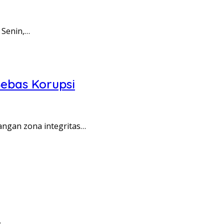
 Senin,…
ebas Korupsi
angan zona integritas…
…