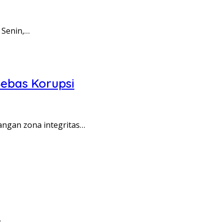
 Senin,…
ebas Korupsi
angan zona integritas…
…