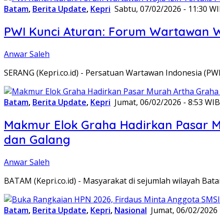
Batam
,
Berita Update
,
Kepri
Sabtu, 07/02/2026 - 11:30 W
PWI Kunci Aturan: Forum Wartawan Waj
Anwar Saleh
SERANG (Kepri.co.id) - Persatuan Wartawan Indonesia (P
Batam
,
Berita Update
,
Kepri
Jumat, 06/02/2026 - 8:53 WIB
Makmur Elok Graha Hadirkan Pasar 
dan Galang
Anwar Saleh
BATAM (Kepri.co.id) - Masyarakat di sejumlah wilayah B
Batam
,
Berita Update
,
Kepri
,
Nasional
Jumat, 06/02/2026 