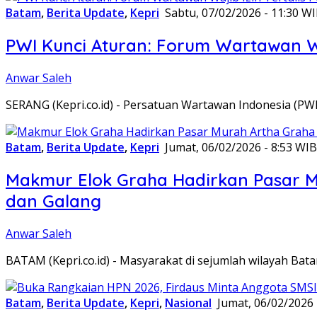
Batam
,
Berita Update
,
Kepri
Sabtu, 07/02/2026 - 11:30 W
PWI Kunci Aturan: Forum Wartawan Waj
Anwar Saleh
SERANG (Kepri.co.id) - Persatuan Wartawan Indonesia (P
Batam
,
Berita Update
,
Kepri
Jumat, 06/02/2026 - 8:53 WIB
Makmur Elok Graha Hadirkan Pasar 
dan Galang
Anwar Saleh
BATAM (Kepri.co.id) - Masyarakat di sejumlah wilayah B
Batam
,
Berita Update
,
Kepri
,
Nasional
Jumat, 06/02/2026 