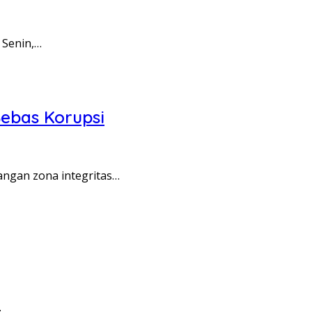
 Senin,…
ebas Korupsi
angan zona integritas…
…