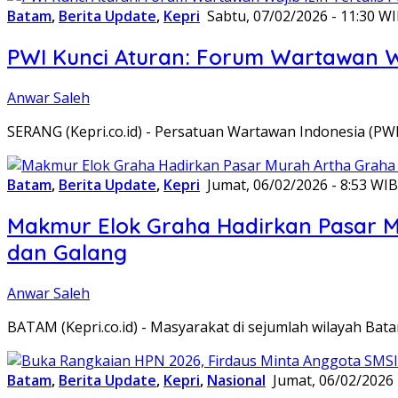
Batam
,
Berita Update
,
Kepri
Sabtu, 07/02/2026 - 11:30 W
PWI Kunci Aturan: Forum Wartawan Waj
Anwar Saleh
SERANG (Kepri.co.id) - Persatuan Wartawan Indonesia (P
Batam
,
Berita Update
,
Kepri
Jumat, 06/02/2026 - 8:53 WIB
Makmur Elok Graha Hadirkan Pasar 
dan Galang
Anwar Saleh
BATAM (Kepri.co.id) - Masyarakat di sejumlah wilayah B
Batam
,
Berita Update
,
Kepri
,
Nasional
Jumat, 06/02/2026 