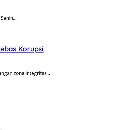
 Senin,…
ebas Korupsi
angan zona integritas…
…