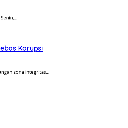
 Senin,…
ebas Korupsi
angan zona integritas…
…