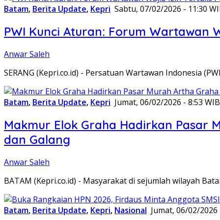
Batam
,
Berita Update
,
Kepri
Sabtu, 07/02/2026 - 11:30 W
PWI Kunci Aturan: Forum Wartawan Waj
Anwar Saleh
SERANG (Kepri.co.id) - Persatuan Wartawan Indonesia (P
Batam
,
Berita Update
,
Kepri
Jumat, 06/02/2026 - 8:53 WIB
Makmur Elok Graha Hadirkan Pasar 
dan Galang
Anwar Saleh
BATAM (Kepri.co.id) - Masyarakat di sejumlah wilayah B
Batam
,
Berita Update
,
Kepri
,
Nasional
Jumat, 06/02/2026 