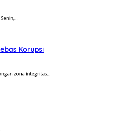
 Senin,…
ebas Korupsi
angan zona integritas…
…