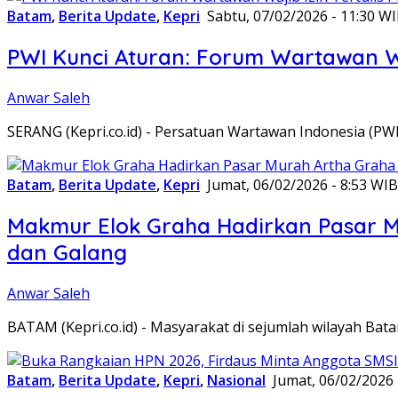
Batam
,
Berita Update
,
Kepri
Sabtu, 07/02/2026 - 11:30 W
PWI Kunci Aturan: Forum Wartawan Waj
Anwar Saleh
SERANG (Kepri.co.id) - Persatuan Wartawan Indonesia (P
Batam
,
Berita Update
,
Kepri
Jumat, 06/02/2026 - 8:53 WIB
Makmur Elok Graha Hadirkan Pasar 
dan Galang
Anwar Saleh
BATAM (Kepri.co.id) - Masyarakat di sejumlah wilayah B
Batam
,
Berita Update
,
Kepri
,
Nasional
Jumat, 06/02/2026 