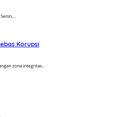
 Senin,…
ebas Korupsi
angan zona integritas…
…