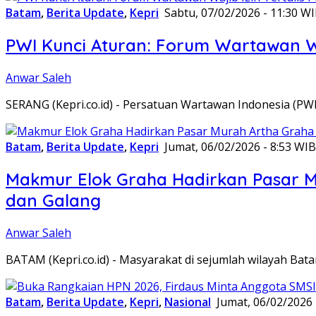
Batam
,
Berita Update
,
Kepri
Sabtu, 07/02/2026 - 11:30 W
PWI Kunci Aturan: Forum Wartawan Waj
Anwar Saleh
SERANG (Kepri.co.id) - Persatuan Wartawan Indonesia (P
Batam
,
Berita Update
,
Kepri
Jumat, 06/02/2026 - 8:53 WIB
Makmur Elok Graha Hadirkan Pasar 
dan Galang
Anwar Saleh
BATAM (Kepri.co.id) - Masyarakat di sejumlah wilayah B
Batam
,
Berita Update
,
Kepri
,
Nasional
Jumat, 06/02/2026 