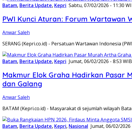
Batam
,
Berita Update
,
Kepri
Sabtu, 07/02/2026 - 11:30 W
PWI Kunci Aturan: Forum Wartawan Waj
Anwar Saleh
SERANG (Kepri.co.id) - Persatuan Wartawan Indonesia (P
Batam
,
Berita Update
,
Kepri
Jumat, 06/02/2026 - 8:53 WIB
Makmur Elok Graha Hadirkan Pasar 
dan Galang
Anwar Saleh
BATAM (Kepri.co.id) - Masyarakat di sejumlah wilayah B
Batam
,
Berita Update
,
Kepri
,
Nasional
Jumat, 06/02/2026 