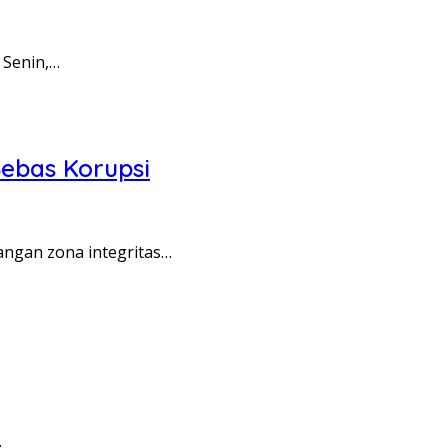
 Senin,…
ebas Korupsi
angan zona integritas…
…