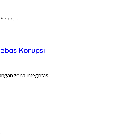
 Senin,…
ebas Korupsi
angan zona integritas…
…