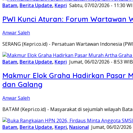
Batam
,
Berita Update
,
Kepri
Sabtu, 07/02/2026 - 11:30 W
PWI Kunci Aturan: Forum Wartawan Waj
Anwar Saleh
SERANG (Kepri.co.id) - Persatuan Wartawan Indonesia (P
Batam
,
Berita Update
,
Kepri
Jumat, 06/02/2026 - 8:53 WIB
Makmur Elok Graha Hadirkan Pasar 
dan Galang
Anwar Saleh
BATAM (Kepri.co.id) - Masyarakat di sejumlah wilayah B
Batam
,
Berita Update
,
Kepri
,
Nasional
Jumat, 06/02/2026 