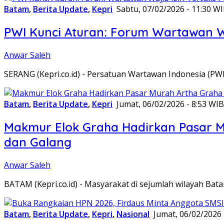
Batam
,
Berita Update
,
Kepri
Sabtu, 07/02/2026 - 11:30 W
PWI Kunci Aturan: Forum Wartawan Waj
Anwar Saleh
SERANG (Kepri.co.id) - Persatuan Wartawan Indonesia (P
Batam
,
Berita Update
,
Kepri
Jumat, 06/02/2026 - 8:53 WIB
Makmur Elok Graha Hadirkan Pasar 
dan Galang
Anwar Saleh
BATAM (Kepri.co.id) - Masyarakat di sejumlah wilayah B
Batam
,
Berita Update
,
Kepri
,
Nasional
Jumat, 06/02/2026 