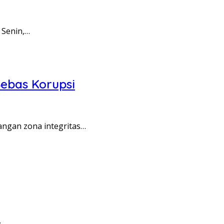
 Senin,…
ebas Korupsi
angan zona integritas…
…