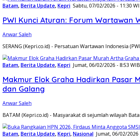
Batam
,
Berita Update
,
Kepri
Sabtu, 07/02/2026 - 11:30 W
PWI Kunci Aturan: Forum Wartawan Waj
Anwar Saleh
SERANG (Kepri.co.id) - Persatuan Wartawan Indonesia (P
Batam
,
Berita Update
,
Kepri
Jumat, 06/02/2026 - 8:53 WIB
Makmur Elok Graha Hadirkan Pasar 
dan Galang
Anwar Saleh
BATAM (Kepri.co.id) - Masyarakat di sejumlah wilayah B
Batam
,
Berita Update
,
Kepri
,
Nasional
Jumat, 06/02/2026 