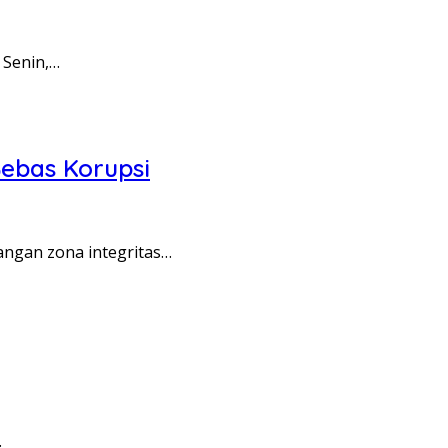
 Senin,…
ebas Korupsi
angan zona integritas…
…