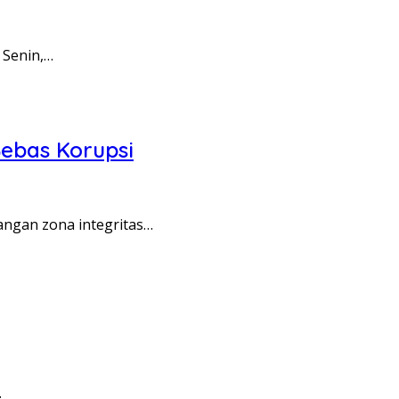
 Senin,…
ebas Korupsi
angan zona integritas…
…