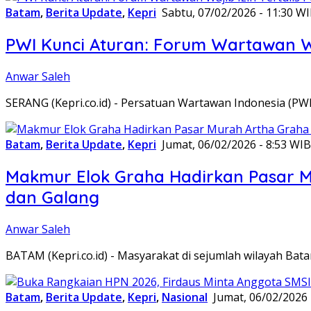
Batam
,
Berita Update
,
Kepri
Sabtu, 07/02/2026 - 11:30 W
PWI Kunci Aturan: Forum Wartawan Waj
Anwar Saleh
SERANG (Kepri.co.id) - Persatuan Wartawan Indonesia (P
Batam
,
Berita Update
,
Kepri
Jumat, 06/02/2026 - 8:53 WIB
Makmur Elok Graha Hadirkan Pasar 
dan Galang
Anwar Saleh
BATAM (Kepri.co.id) - Masyarakat di sejumlah wilayah B
Batam
,
Berita Update
,
Kepri
,
Nasional
Jumat, 06/02/2026 