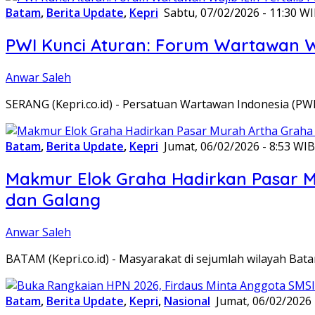
Batam
,
Berita Update
,
Kepri
Sabtu, 07/02/2026 - 11:30 W
PWI Kunci Aturan: Forum Wartawan Waj
Anwar Saleh
SERANG (Kepri.co.id) - Persatuan Wartawan Indonesia (P
Batam
,
Berita Update
,
Kepri
Jumat, 06/02/2026 - 8:53 WIB
Makmur Elok Graha Hadirkan Pasar 
dan Galang
Anwar Saleh
BATAM (Kepri.co.id) - Masyarakat di sejumlah wilayah B
Batam
,
Berita Update
,
Kepri
,
Nasional
Jumat, 06/02/2026 