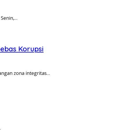
 Senin,…
ebas Korupsi
angan zona integritas…
…