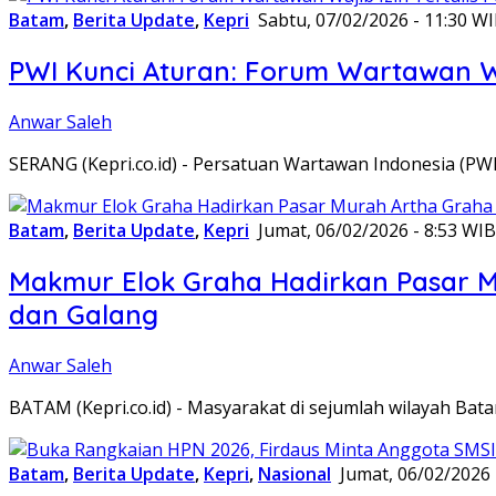
Batam
,
Berita Update
,
Kepri
Sabtu, 07/02/2026 - 11:30 W
PWI Kunci Aturan: Forum Wartawan Waj
Anwar Saleh
SERANG (Kepri.co.id) - Persatuan Wartawan Indonesia (P
Batam
,
Berita Update
,
Kepri
Jumat, 06/02/2026 - 8:53 WIB
Makmur Elok Graha Hadirkan Pasar 
dan Galang
Anwar Saleh
BATAM (Kepri.co.id) - Masyarakat di sejumlah wilayah B
Batam
,
Berita Update
,
Kepri
,
Nasional
Jumat, 06/02/2026 