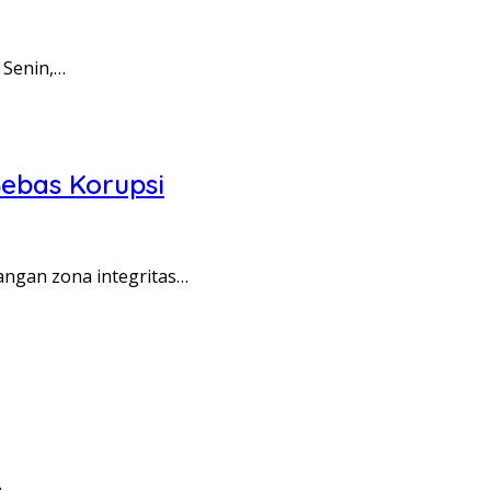
 Senin,…
ebas Korupsi
angan zona integritas…
…