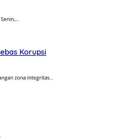
 Senin,…
ebas Korupsi
angan zona integritas…
…