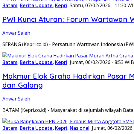
Batam
,
Berita Update
,
Kepri
Sabtu, 07/02/2026 - 11:30 W
PWI Kunci Aturan: Forum Wartawan Waj
Anwar Saleh
SERANG (Kepri.co.id) - Persatuan Wartawan Indonesia (P
Batam
,
Berita Update
,
Kepri
Jumat, 06/02/2026 - 8:53 WIB
Makmur Elok Graha Hadirkan Pasar 
dan Galang
Anwar Saleh
BATAM (Kepri.co.id) - Masyarakat di sejumlah wilayah B
Batam
,
Berita Update
,
Kepri
,
Nasional
Jumat, 06/02/2026 