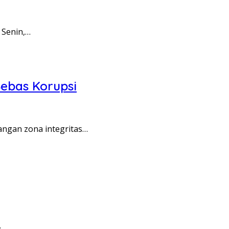
 Senin,…
ebas Korupsi
angan zona integritas…
…