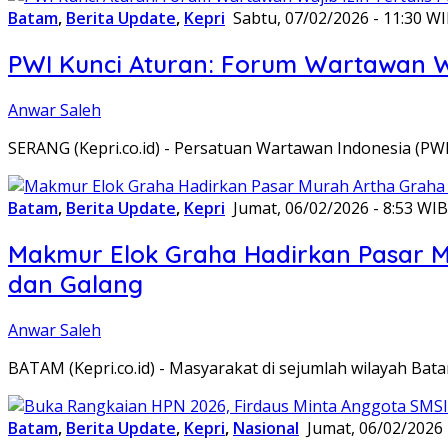
Batam
,
Berita Update
,
Kepri
Sabtu, 07/02/2026 - 11:30 W
PWI Kunci Aturan: Forum Wartawan Waj
Anwar Saleh
SERANG (Kepri.co.id) - Persatuan Wartawan Indonesia (P
Batam
,
Berita Update
,
Kepri
Jumat, 06/02/2026 - 8:53 WIB
Makmur Elok Graha Hadirkan Pasar 
dan Galang
Anwar Saleh
BATAM (Kepri.co.id) - Masyarakat di sejumlah wilayah B
Batam
,
Berita Update
,
Kepri
,
Nasional
Jumat, 06/02/2026 