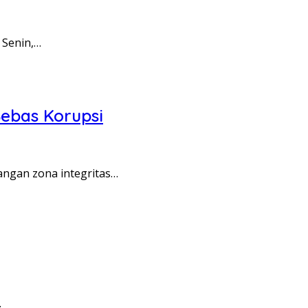
 Senin,…
ebas Korupsi
angan zona integritas…
…