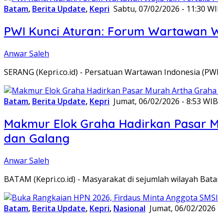
Batam
,
Berita Update
,
Kepri
Sabtu, 07/02/2026 - 11:30 W
PWI Kunci Aturan: Forum Wartawan Waj
Anwar Saleh
SERANG (Kepri.co.id) - Persatuan Wartawan Indonesia (P
Batam
,
Berita Update
,
Kepri
Jumat, 06/02/2026 - 8:53 WIB
Makmur Elok Graha Hadirkan Pasar 
dan Galang
Anwar Saleh
BATAM (Kepri.co.id) - Masyarakat di sejumlah wilayah B
Batam
,
Berita Update
,
Kepri
,
Nasional
Jumat, 06/02/2026 