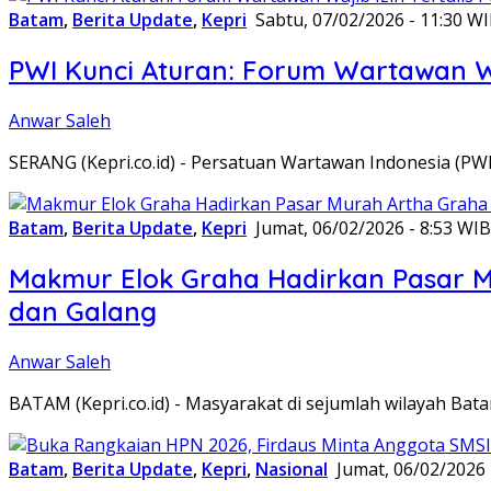
Batam
,
Berita Update
,
Kepri
Sabtu, 07/02/2026 - 11:30 W
PWI Kunci Aturan: Forum Wartawan Waj
Anwar Saleh
SERANG (Kepri.co.id) - Persatuan Wartawan Indonesia (P
Batam
,
Berita Update
,
Kepri
Jumat, 06/02/2026 - 8:53 WIB
Makmur Elok Graha Hadirkan Pasar 
dan Galang
Anwar Saleh
BATAM (Kepri.co.id) - Masyarakat di sejumlah wilayah B
Batam
,
Berita Update
,
Kepri
,
Nasional
Jumat, 06/02/2026 