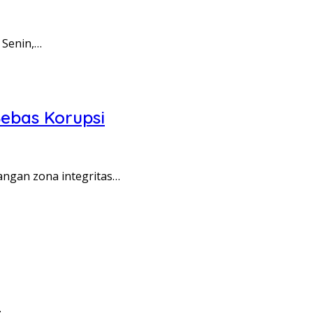
 Senin,…
ebas Korupsi
angan zona integritas…
…