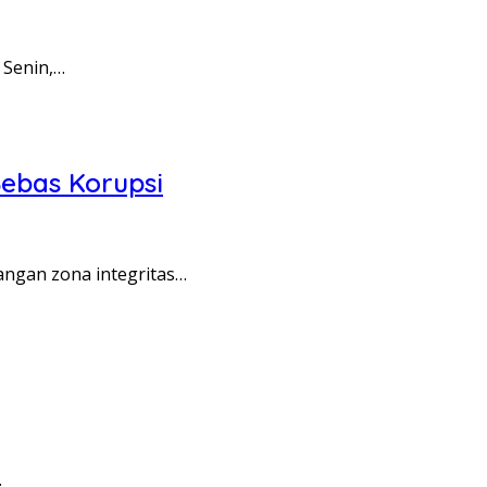
 Senin,…
ebas Korupsi
angan zona integritas…
…