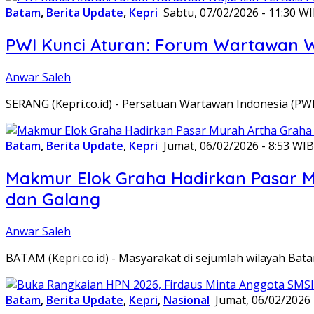
Batam
,
Berita Update
,
Kepri
Sabtu, 07/02/2026 - 11:30 W
PWI Kunci Aturan: Forum Wartawan Waj
Anwar Saleh
SERANG (Kepri.co.id) - Persatuan Wartawan Indonesia (P
Batam
,
Berita Update
,
Kepri
Jumat, 06/02/2026 - 8:53 WIB
Makmur Elok Graha Hadirkan Pasar 
dan Galang
Anwar Saleh
BATAM (Kepri.co.id) - Masyarakat di sejumlah wilayah B
Batam
,
Berita Update
,
Kepri
,
Nasional
Jumat, 06/02/2026 