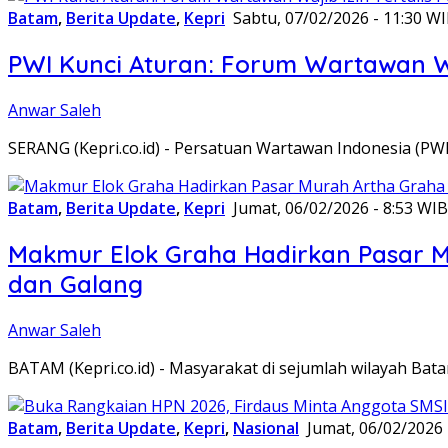
Batam
,
Berita Update
,
Kepri
Sabtu, 07/02/2026 - 11:30 W
PWI Kunci Aturan: Forum Wartawan Waj
Anwar Saleh
SERANG (Kepri.co.id) - Persatuan Wartawan Indonesia (P
Batam
,
Berita Update
,
Kepri
Jumat, 06/02/2026 - 8:53 WIB
Makmur Elok Graha Hadirkan Pasar 
dan Galang
Anwar Saleh
BATAM (Kepri.co.id) - Masyarakat di sejumlah wilayah B
Batam
,
Berita Update
,
Kepri
,
Nasional
Jumat, 06/02/2026 