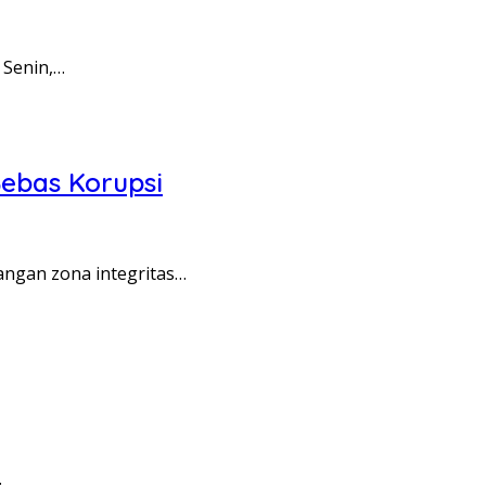
 Senin,…
ebas Korupsi
angan zona integritas…
…