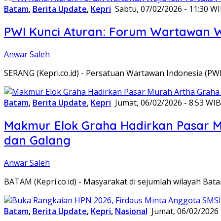
Batam
,
Berita Update
,
Kepri
Sabtu, 07/02/2026 - 11:30 W
PWI Kunci Aturan: Forum Wartawan Waj
Anwar Saleh
SERANG (Kepri.co.id) - Persatuan Wartawan Indonesia (P
Batam
,
Berita Update
,
Kepri
Jumat, 06/02/2026 - 8:53 WIB
Makmur Elok Graha Hadirkan Pasar 
dan Galang
Anwar Saleh
BATAM (Kepri.co.id) - Masyarakat di sejumlah wilayah B
Batam
,
Berita Update
,
Kepri
,
Nasional
Jumat, 06/02/2026 