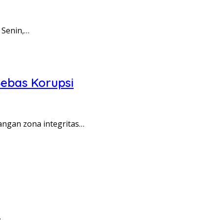
 Senin,…
ebas Korupsi
angan zona integritas…
…