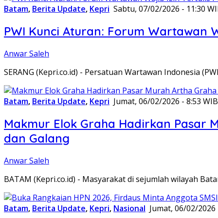
Batam
,
Berita Update
,
Kepri
Sabtu, 07/02/2026 - 11:30 W
PWI Kunci Aturan: Forum Wartawan Waj
Anwar Saleh
SERANG (Kepri.co.id) - Persatuan Wartawan Indonesia (P
Batam
,
Berita Update
,
Kepri
Jumat, 06/02/2026 - 8:53 WIB
Makmur Elok Graha Hadirkan Pasar 
dan Galang
Anwar Saleh
BATAM (Kepri.co.id) - Masyarakat di sejumlah wilayah B
Batam
,
Berita Update
,
Kepri
,
Nasional
Jumat, 06/02/2026 