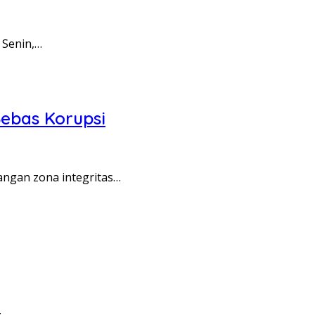
 Senin,…
ebas Korupsi
angan zona integritas…
…