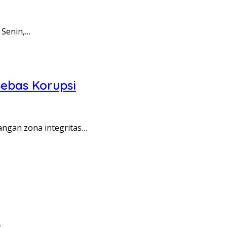
 Senin,…
ebas Korupsi
angan zona integritas…
…