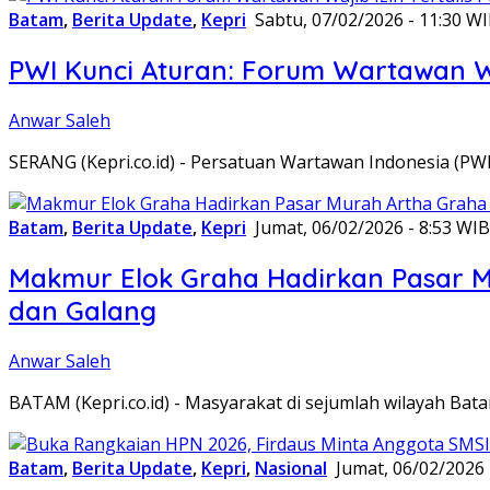
Batam
,
Berita Update
,
Kepri
Sabtu, 07/02/2026 - 11:30 W
PWI Kunci Aturan: Forum Wartawan Waj
Anwar Saleh
SERANG (Kepri.co.id) - Persatuan Wartawan Indonesia (P
Batam
,
Berita Update
,
Kepri
Jumat, 06/02/2026 - 8:53 WIB
Makmur Elok Graha Hadirkan Pasar 
dan Galang
Anwar Saleh
BATAM (Kepri.co.id) - Masyarakat di sejumlah wilayah B
Batam
,
Berita Update
,
Kepri
,
Nasional
Jumat, 06/02/2026 