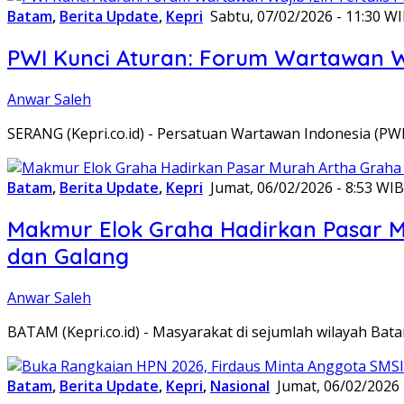
Batam
,
Berita Update
,
Kepri
Sabtu, 07/02/2026 - 11:30 W
PWI Kunci Aturan: Forum Wartawan Waj
Anwar Saleh
SERANG (Kepri.co.id) - Persatuan Wartawan Indonesia (P
Batam
,
Berita Update
,
Kepri
Jumat, 06/02/2026 - 8:53 WIB
Makmur Elok Graha Hadirkan Pasar 
dan Galang
Anwar Saleh
BATAM (Kepri.co.id) - Masyarakat di sejumlah wilayah B
Batam
,
Berita Update
,
Kepri
,
Nasional
Jumat, 06/02/2026 