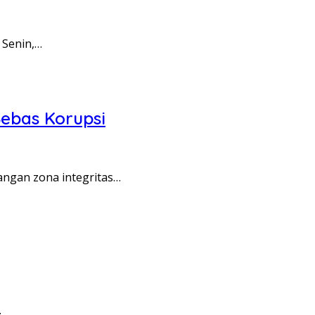
 Senin,…
ebas Korupsi
angan zona integritas…
…