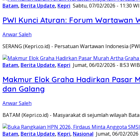
Batam
,
Berita Update
,
Kepri
Sabtu, 07/02/2026 - 11:30 W
PWI Kunci Aturan: Forum Wartawan Waj
Anwar Saleh
SERANG (Kepri.co.id) - Persatuan Wartawan Indonesia (P
Batam
,
Berita Update
,
Kepri
Jumat, 06/02/2026 - 8:53 WIB
Makmur Elok Graha Hadirkan Pasar 
dan Galang
Anwar Saleh
BATAM (Kepri.co.id) - Masyarakat di sejumlah wilayah B
Batam
,
Berita Update
,
Kepri
,
Nasional
Jumat, 06/02/2026 