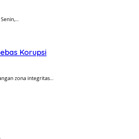
 Senin,…
ebas Korupsi
angan zona integritas…
…