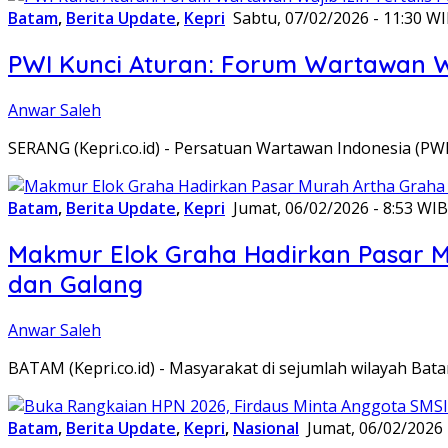
Batam
,
Berita Update
,
Kepri
Sabtu, 07/02/2026 - 11:30 W
PWI Kunci Aturan: Forum Wartawan Waj
Anwar Saleh
SERANG (Kepri.co.id) - Persatuan Wartawan Indonesia (P
Batam
,
Berita Update
,
Kepri
Jumat, 06/02/2026 - 8:53 WIB
Makmur Elok Graha Hadirkan Pasar 
dan Galang
Anwar Saleh
BATAM (Kepri.co.id) - Masyarakat di sejumlah wilayah B
Batam
,
Berita Update
,
Kepri
,
Nasional
Jumat, 06/02/2026 