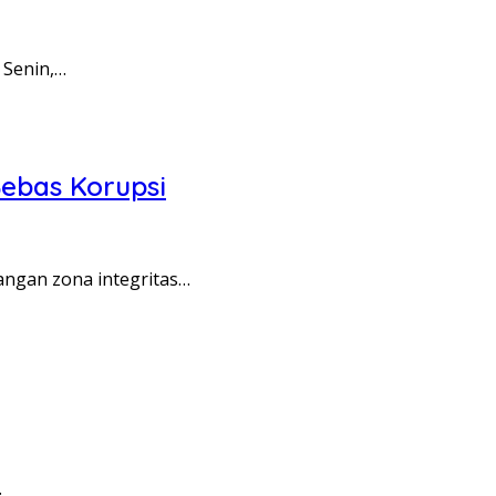
 Senin,…
ebas Korupsi
angan zona integritas…
…