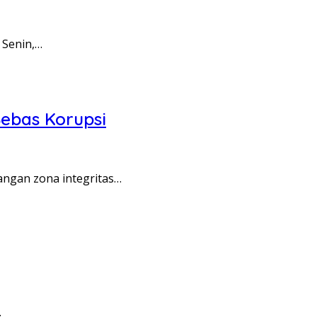
 Senin,…
ebas Korupsi
angan zona integritas…
…