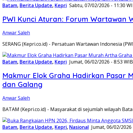
Batam
,
Berita Update
,
Kepri
Sabtu, 07/02/2026 - 11:30 W
PWI Kunci Aturan: Forum Wartawan Waj
Anwar Saleh
SERANG (Kepri.co.id) - Persatuan Wartawan Indonesia (P
Batam
,
Berita Update
,
Kepri
Jumat, 06/02/2026 - 8:53 WIB
Makmur Elok Graha Hadirkan Pasar 
dan Galang
Anwar Saleh
BATAM (Kepri.co.id) - Masyarakat di sejumlah wilayah B
Batam
,
Berita Update
,
Kepri
,
Nasional
Jumat, 06/02/2026 