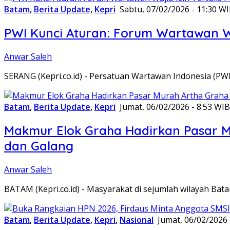
Batam
,
Berita Update
,
Kepri
Sabtu, 07/02/2026 - 11:30 W
PWI Kunci Aturan: Forum Wartawan Waj
Anwar Saleh
SERANG (Kepri.co.id) - Persatuan Wartawan Indonesia (P
Batam
,
Berita Update
,
Kepri
Jumat, 06/02/2026 - 8:53 WIB
Makmur Elok Graha Hadirkan Pasar 
dan Galang
Anwar Saleh
BATAM (Kepri.co.id) - Masyarakat di sejumlah wilayah B
Batam
,
Berita Update
,
Kepri
,
Nasional
Jumat, 06/02/2026 