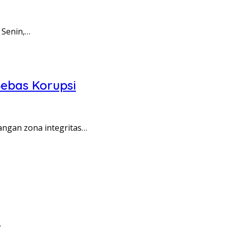
 Senin,…
ebas Korupsi
angan zona integritas…
…