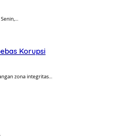
 Senin,…
ebas Korupsi
angan zona integritas…
…