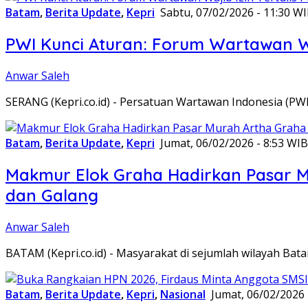
Batam
,
Berita Update
,
Kepri
Sabtu, 07/02/2026 - 11:30 W
PWI Kunci Aturan: Forum Wartawan Waj
Anwar Saleh
SERANG (Kepri.co.id) - Persatuan Wartawan Indonesia (P
Batam
,
Berita Update
,
Kepri
Jumat, 06/02/2026 - 8:53 WIB
Makmur Elok Graha Hadirkan Pasar 
dan Galang
Anwar Saleh
BATAM (Kepri.co.id) - Masyarakat di sejumlah wilayah B
Batam
,
Berita Update
,
Kepri
,
Nasional
Jumat, 06/02/2026 