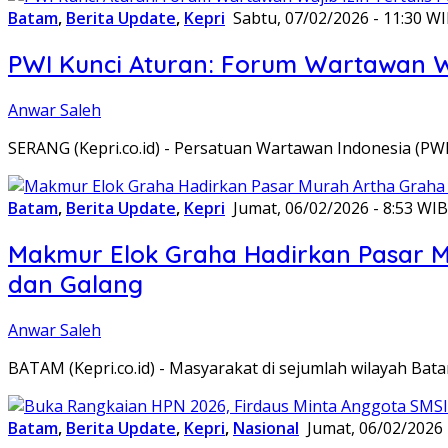
Batam
,
Berita Update
,
Kepri
Sabtu, 07/02/2026 - 11:30 W
PWI Kunci Aturan: Forum Wartawan Waj
Anwar Saleh
SERANG (Kepri.co.id) - Persatuan Wartawan Indonesia (P
Batam
,
Berita Update
,
Kepri
Jumat, 06/02/2026 - 8:53 WIB
Makmur Elok Graha Hadirkan Pasar 
dan Galang
Anwar Saleh
BATAM (Kepri.co.id) - Masyarakat di sejumlah wilayah B
Batam
,
Berita Update
,
Kepri
,
Nasional
Jumat, 06/02/2026 