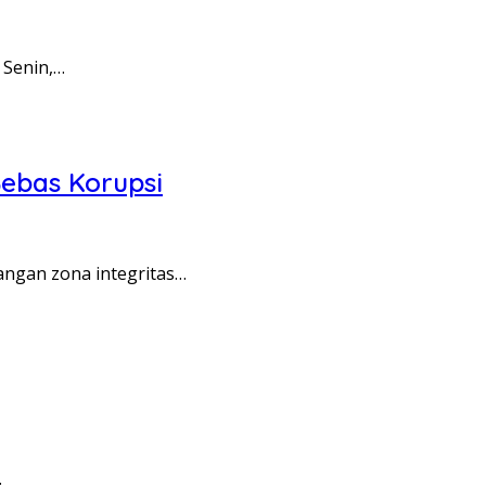
 Senin,…
ebas Korupsi
angan zona integritas…
…