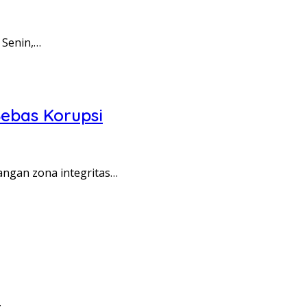
 Senin,…
ebas Korupsi
angan zona integritas…
…