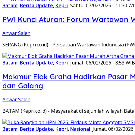
Batam
,
Berita Update
,
Kepri
Sabtu, 07/02/2026 - 11:30 W
PWI Kunci Aturan: Forum Wartawan Waj
Anwar Saleh
SERANG (Kepri.co.id) - Persatuan Wartawan Indonesia (P
Batam
,
Berita Update
,
Kepri
Jumat, 06/02/2026 - 8:53 WIB
Makmur Elok Graha Hadirkan Pasar 
dan Galang
Anwar Saleh
BATAM (Kepri.co.id) - Masyarakat di sejumlah wilayah B
Batam
,
Berita Update
,
Kepri
,
Nasional
Jumat, 06/02/2026 