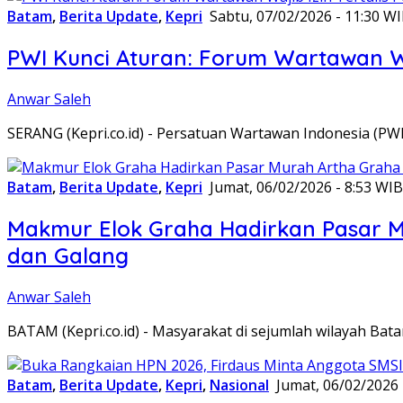
Batam
,
Berita Update
,
Kepri
Sabtu, 07/02/2026 - 11:30 W
PWI Kunci Aturan: Forum Wartawan Waj
Anwar Saleh
SERANG (Kepri.co.id) - Persatuan Wartawan Indonesia (P
Batam
,
Berita Update
,
Kepri
Jumat, 06/02/2026 - 8:53 WIB
Makmur Elok Graha Hadirkan Pasar 
dan Galang
Anwar Saleh
BATAM (Kepri.co.id) - Masyarakat di sejumlah wilayah B
Batam
,
Berita Update
,
Kepri
,
Nasional
Jumat, 06/02/2026 