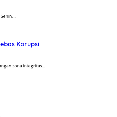
 Senin,…
ebas Korupsi
angan zona integritas…
…