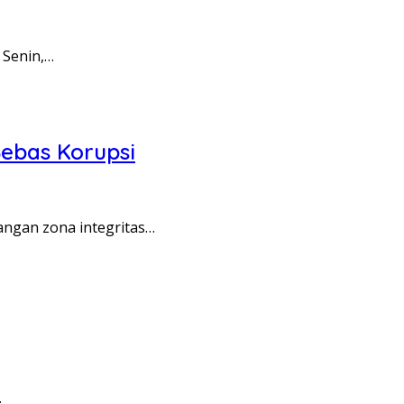
 Senin,…
ebas Korupsi
angan zona integritas…
…