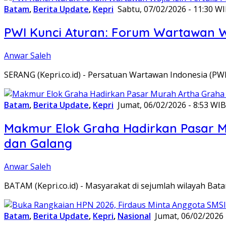
Batam
,
Berita Update
,
Kepri
Sabtu, 07/02/2026 - 11:30 W
PWI Kunci Aturan: Forum Wartawan Waj
Anwar Saleh
SERANG (Kepri.co.id) - Persatuan Wartawan Indonesia (P
Batam
,
Berita Update
,
Kepri
Jumat, 06/02/2026 - 8:53 WIB
Makmur Elok Graha Hadirkan Pasar 
dan Galang
Anwar Saleh
BATAM (Kepri.co.id) - Masyarakat di sejumlah wilayah B
Batam
,
Berita Update
,
Kepri
,
Nasional
Jumat, 06/02/2026 