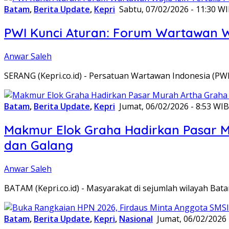
Batam
,
Berita Update
,
Kepri
Sabtu, 07/02/2026 - 11:30 W
PWI Kunci Aturan: Forum Wartawan Waj
Anwar Saleh
SERANG (Kepri.co.id) - Persatuan Wartawan Indonesia (P
Batam
,
Berita Update
,
Kepri
Jumat, 06/02/2026 - 8:53 WIB
Makmur Elok Graha Hadirkan Pasar 
dan Galang
Anwar Saleh
BATAM (Kepri.co.id) - Masyarakat di sejumlah wilayah B
Batam
,
Berita Update
,
Kepri
,
Nasional
Jumat, 06/02/2026 