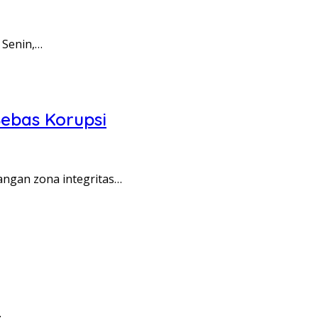
 Senin,…
ebas Korupsi
angan zona integritas…
…