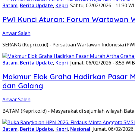
Batam
,
Berita Update
,
Kepri
Sabtu, 07/02/2026 - 11:30 W
PWI Kunci Aturan: Forum Wartawan Waj
Anwar Saleh
SERANG (Kepri.co.id) - Persatuan Wartawan Indonesia (P
Batam
,
Berita Update
,
Kepri
Jumat, 06/02/2026 - 8:53 WIB
Makmur Elok Graha Hadirkan Pasar 
dan Galang
Anwar Saleh
BATAM (Kepri.co.id) - Masyarakat di sejumlah wilayah B
Batam
,
Berita Update
,
Kepri
,
Nasional
Jumat, 06/02/2026 