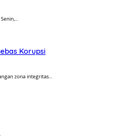
 Senin,…
ebas Korupsi
angan zona integritas…
…